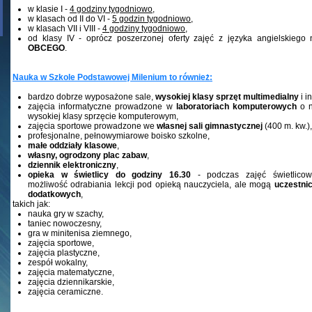
w klasie I -
4 godziny tygodniowo
,
w klasach od II do VI -
5 godzin tygodniowo
,
w klasach VII i VIII -
4 godziny tygodniowo,
od klasy IV - oprócz poszerzonej oferty zajęć z języka angielskieg
OBCEGO
.
Nauka w Szkole Podstawowej Milenium to również
:
bardzo dobrze wyposażone sale,
wysokiej klasy sprzęt multimedialny
i i
zajęcia informatyczne prowadzone w
laboratoriach komputerowych
o n
wysokiej klasy sprzęcie komputerowym,
zajęcia sportowe prowadzone we
własnej sali gimnastycznej
(400 m. kw.)
profesjonalne, pełnowymiarowe boisko szkolne,
małe oddziały klasowe
,
własny, ogrodzony plac zabaw
,
dziennik elektroniczny
,
opieka w świetlicy do godziny 16.30
- podczas zajęć świetlicow
możliwość
odrabiania lekcji pod opieką nauczyciela, ale mogą
uczestni
dodatkowych
,
takich jak:
nauka gry w szachy,
taniec nowoczesny,
gra w minitenisa ziemnego,
zajęcia sportowe,
zajęcia plastyczne,
zespół wokalny,
zajęcia matematyczne,
zajęcia dziennikarskie,
zajęcia ceramiczne.