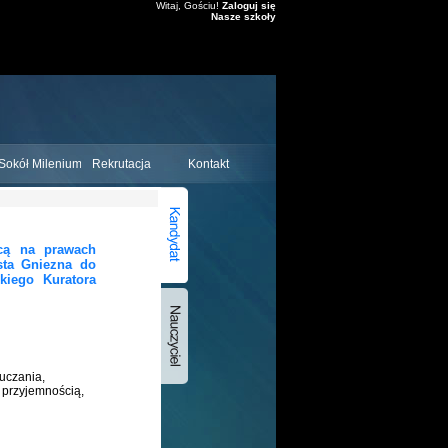
Witaj, Gościu!
Zaloguj się
Nasze szkoły
Sokół Milenium
Rekrutacja
Kontakt
jącą na
prawach
sta Gniezna do
kiego Kuratora
uczania,
i przyjemnością,