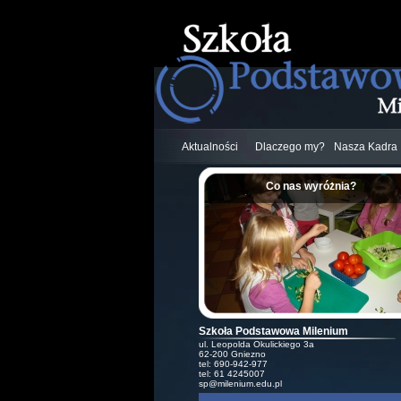
Aktualności
Dlaczego my?
Nasza Kadra
Co nas wyróżnia?
;
Szkoła Podstawowa Milenium
ul. Leopolda Okulickiego 3a
62-200 Gniezno
tel: 690-942-977
tel: 61 4245007
sp@milenium.edu.pl