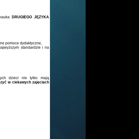
o nauka
DRUGIEGO JĘZYKA
nne pomoce dydaktyczne,
ajwyższym standardzie
i na
,
ych dzieci nie tylko mają
czyć w ciekawych zajęciach