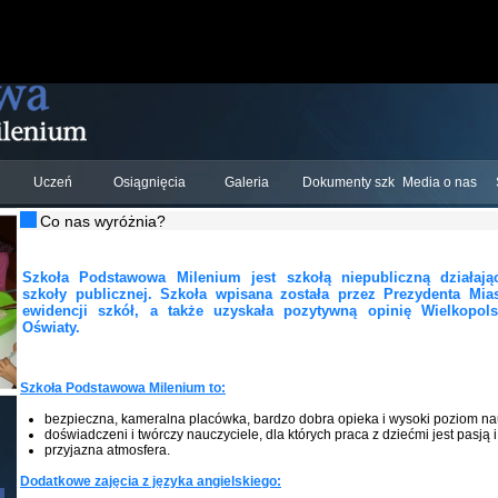
Uczeń
Osiągnięcia
Galeria
Dokumenty szkolne
Media o nas
Co nas wyróżnia?
Szkoła Podstawowa Milenium jest szkołą niepubliczną działa
szkoły publicznej. Szkoła wpisana została przez Prezydenta Mia
ewidencji szkół, a także uzyskała pozytywną opinię Wielkopols
Oświaty.
Szkoła Podstawowa Milenium to:
bezpieczna, kameralna placówka, bardzo dobra opieka i wysoki poziom na
doświadczeni i twórczy nauczyciele, dla których praca z dziećmi jest pasją 
przyjazna atmosfera.
Dodatkowe zajęcia z języka angielskiego
: