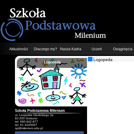
Aktualności
Dlaczego my?
Nasza Kadra
Uczeń
Osiągnięcia
Logopeda
Logopeda
;
Szkoła Podstawowa Milenium
ul. Leopolda Okulickiego 3a
62-200 Gniezno
tel: 690-942-977
tel: 61 4245007
sp@milenium.edu.pl