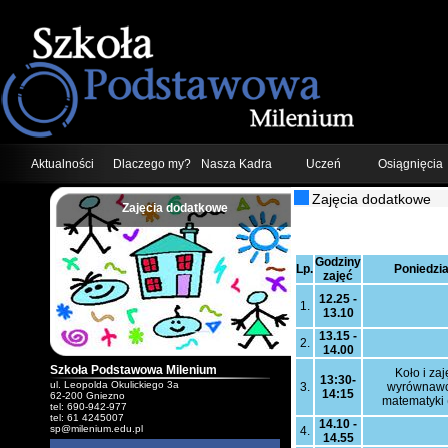
Aktualności
Dlaczego my?
Nasza Kadra
Uczeń
Osiągnięcia
Zajęcia dodatkowe
Zajęcia dodatkowe
;
Godziny
Lp.
Poniedzia
zajęć
12.25 -
1.
13.10
13.15 -
2.
14.00
Szkoła Podstawowa Milenium
Koło i zaj
13:30-
ul. Leopolda Okulickiego 3a
3.
wyrównawc
14:15
62-200 Gniezno
matematyki (
tel: 690-942-977
tel: 61 4245007
14.10 -
sp@milenium.edu.pl
4.
14.55