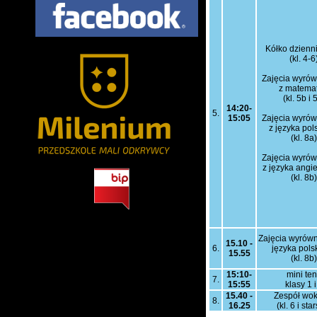
Kółko dzienni
(kl. 4-6
Zajęcia wyró
z matemat
(kl. 5b i 
14:20-
5.
15:05
Zajęcia wyró
z języka pol
(kl. 8a)
Zajęcia wyró
z języka angi
(kl. 8b)
Zajęcia wyrów
15.10 -
6.
języka pols
15.55
(kl. 8b)
15:10-
mini ten
7.
15:55
klasy 1 i
15.40 -
Zespół wok
8.
16.25
(kl. 6 i sta