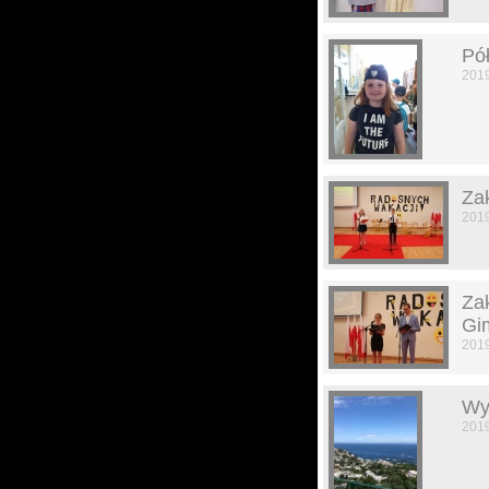
Pół
201
Za
201
Za
Gi
201
Wy
201