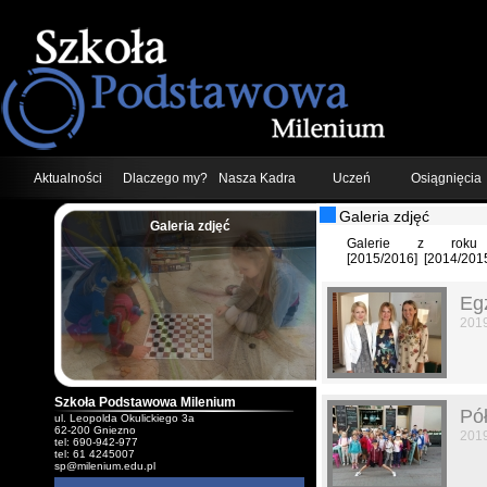
Aktualności
Dlaczego my?
Nasza Kadra
Uczeń
Osiągnięcia
Galeria zdjęć
Galeria zdjęć
;
Galerie z roku 
[
2015/2016
]
[
2014/201
Eg
201
Szkoła Podstawowa Milenium
Pół
ul. Leopolda Okulickiego 3a
62-200 Gniezno
201
tel: 690-942-977
tel: 61 4245007
sp@milenium.edu.pl