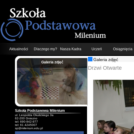
Aktualności
Dlaczego my?
Nasza Kadra
Uczeń
Osiągnięcia
Galeria zdjęć
Galeria zdjęć
;
Drzwi Otwarte
Szkoła Podstawowa Milenium
ul. Leopolda Okulickiego 3a
62-200 Gniezno
tel: 690-942-977
tel: 61 4245007
sp@milenium.edu.pl