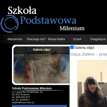
Aktualności
Dlaczego my?
Nasza Kadra
Uczeń
Osiągnięcia
Galeria zdjęć
Galeria zdjęć
;
Oaza Zieleni – pro
Szkoła Podstawowa Milenium
ul. Leopolda Okulickiego 3a
62-200 Gniezno
tel: 690-942-977
tel: 61 4245007
sp@milenium.edu.pl