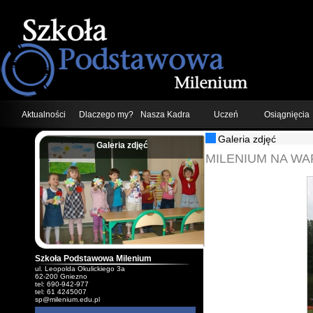
Aktualności
Dlaczego my?
Nasza Kadra
Uczeń
Osiągnięcia
Galeria zdjęć
Galeria zdjęć
;
MILENIUM NA WA
Szkoła Podstawowa Milenium
ul. Leopolda Okulickiego 3a
62-200 Gniezno
tel: 690-942-977
tel: 61 4245007
sp@milenium.edu.pl