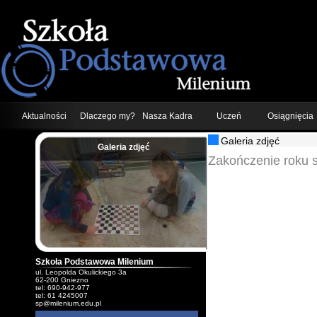
Aktualności
Dlaczego my?
Nasza Kadra
Uczeń
Osiągnięcia
Galeria zdjęć
Galeria zdjęć
;
Zakończenie roku 
Szkoła Podstawowa Milenium
ul. Leopolda Okulickiego 3a
62-200 Gniezno
tel: 690-942-977
tel: 61 4245007
sp@milenium.edu.pl