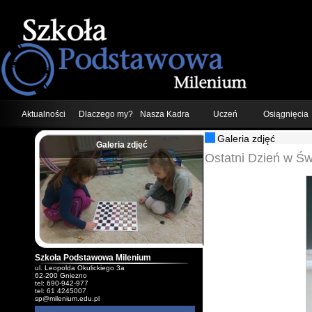
Aktualności
Dlaczego my?
Nasza Kadra
Uczeń
Osiągnięcia
Galeria zdjęć
Galeria zdjęć
;
Ostatni Dzień w Św
Szkoła Podstawowa Milenium
ul. Leopolda Okulickiego 3a
62-200 Gniezno
tel: 690-942-977
tel: 61 4245007
sp@milenium.edu.pl