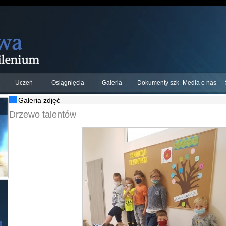
Uczeń
Osiągnięcia
Galeria
Dokumenty szkolne
Media o nas
Galeria zdjęć
Drzewo talentów