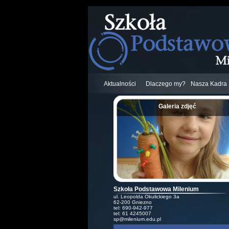
Aktualności
Dlaczego my?
Nasza Kadra
Galeria zdjęć
;
Szkoła Podstawowa Milenium
ul. Leopolda Okulickiego 3a
62-200 Gniezno
tel: 690-942-977
tel: 61 4245007
sp@milenium.edu.pl