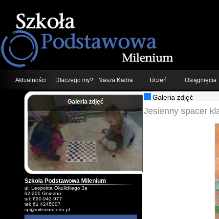
Aktualności
Dlaczego my?
Nasza Kadra
Uczeń
Osiągnięcia
Galeria zdjęć
Galeria zdjęć
;
Jesienny spacer kl
Szkoła Podstawowa Milenium
ul. Leopolda Okulickiego 3a
62-200 Gniezno
tel: 690-942-977
tel: 61 4245007
sp@milenium.edu.pl