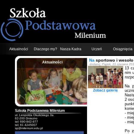
Aktualności
Dlaczego my?
Nasza Kadra
Uczeń
Osiągnięcia
Na
sportowo i wesoło
Aktualności
dodano: Piątek, 21 czerwca 20
;
13 c
nim u
rozpo
Na p
Zobacz galerię
uczn
Nastę
2 oso
punkt
konie
Szkoła Podstawowa Milenium
- mie
ul. Leopolda Okulickiego 3a
- mie
62-200 Gniezno
- mie
tel: 690-942-977
tel: 61 4245007
sp@milenium.edu.pl
Po z