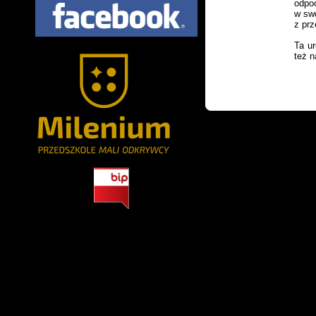
odpoc
w swo
z prz
Ta ur
też n