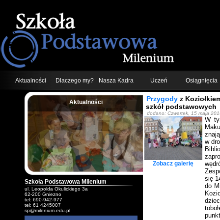
Aktualności
Dlaczego my?
Nasza Kadra
Uczeń
Osiągnięcia
Przygody
z Koziołkiem
Aktualności
szkół podstawowych
;
dodano: Czwartek, 15 maja 201
W ty
Maku
znają
w dr
Bibl
zapr
Zobacz galerię
wędró
Zesp
się 
Szkoła Podstawowa Milenium
do Mi
ul. Leopolda Okulickiego 3a
Kozi
62-200 Gniezno
tel: 690-942-977
dziec
tel: 61 4245007
tobo
sp@milenium.edu.pl
punk