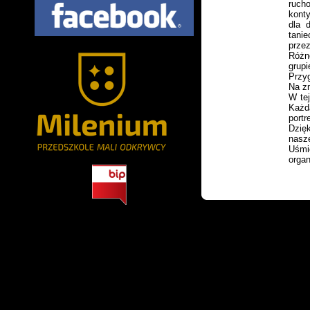
ruch
konty
dla 
tani
przez
Różn
grupi
Przyg
Na z
W tej
Każd
portr
Dzię
nasze
Uśmi
organ