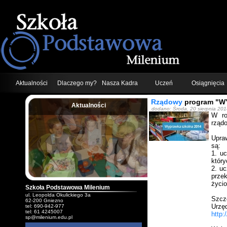
Aktualności
Dlaczego my?
Nasza Kadra
Uczeń
Osiągnięcia
Rządowy
program "W
Aktualności
dodano: Środa, 20 sierpnia 20
;
W ro
rząd
Upra
są:
1. uc
który
2. u
c
przek
życio
Szkoła Podstawowa Milenium
ul. Leopolda Okulickiego 3a
Szcze
62-200 Gniezno
U
tel: 690-942-977
tel: 61 4245007
http:
sp@milenium.edu.pl