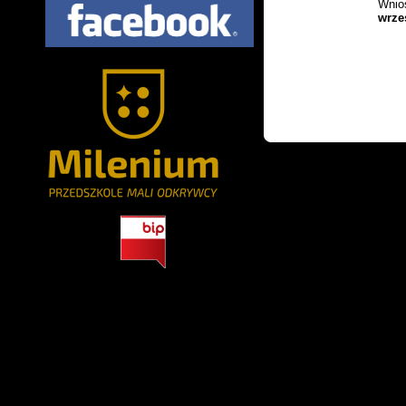
Wnio
wrze