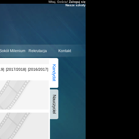
Witaj, Gościu!
Zaloguj się
Nasze szkoły
Sokół Milenium
Rekrutacja
Kontakt
19
]
[
2017/2018
]
[
2016/2017
]