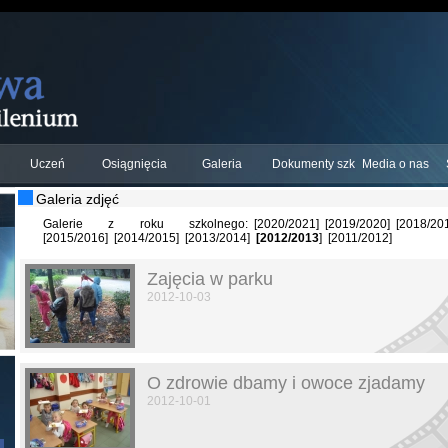
Uczeń
Osiągnięcia
Galeria
Dokumenty szkolne
Media o nas
Galeria zdjęć
Galerie z roku szkolnego:
[
2020/2021
]
[
2019/2020
]
[
2018/20
[
2015/2016
]
[
2014/2015
]
[
2013/2014
]
[2012/2013
]
[
2011/2012
]
Zajęcia w parku
2012-10-03
O zdrowie dbamy i owoce zjadamy
2012-10-01