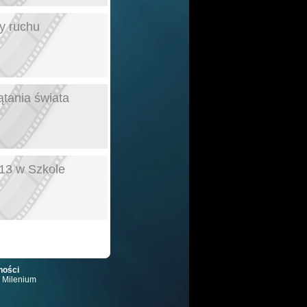
y ruchu
ątania świata
13 w Szkole
ności
W Milenium