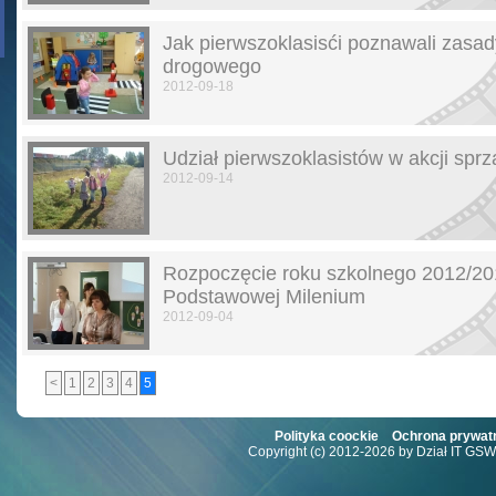
Jak pierwszoklasisći poznawali zasad
drogowego
2012-09-18
Udział pierwszoklasistów w akcji sprz
2012-09-14
Rozpoczęcie roku szkolnego 2012/20
Podstawowej Milenium
2012-09-04
<
1
2
3
4
5
Polityka coockie
Ochrona prywat
Copyright (c) 2012-2026 by Dział IT GS