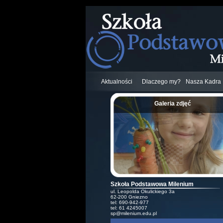
Aktualności
Dlaczego my?
Nasza Kadra
Galeria zdjęć
;
Szkoła Podstawowa Milenium
ul. Leopolda Okulickiego 3a
62-200 Gniezno
tel: 690-942-977
tel: 61 4245007
sp@milenium.edu.pl