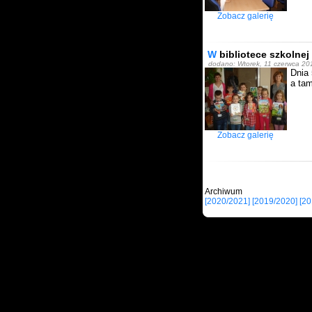
Zobacz galerię
W
bibliotece szkolnej
dodano: Wtorek, 11 czerwca 201
Dnia 
a tam
Zobacz galerię
Archi
[2020/2021]
[2019/2020]
[20