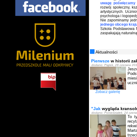
uwagę poświęcamy 
rozwój społeczny, ks
artystycznych. Uczn
psychologa i logopedy
Nie zapominamy jedn
jednego obcego kraju
Szkoła Podstawowa M
zaspakajają naturalną
Aktualności
Pierwsze
w historii z
dodano: Piątek, 28 czerwca 201
Jesz
Pods
mies
uczni
Zobacz galerię
"Jak
wygląda kransolu
dodano: Poniedziałek, 24 czerw
To t
recy
rekwi
Marta
trze