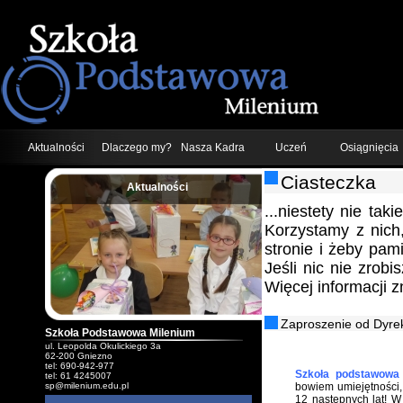
Aktualności
Dlaczego my?
Nasza Kadra
Uczeń
Osiągnięcia
Ciasteczka
Aktualności
;
...niestety nie tak
Korzystamy z nich
stronie i żeby pam
Jeśli nic nie zrob
Więcej informacji 
Zaproszenie od Dyrek
Szkoła Podstawowa Milenium
ul. Leopolda Okulickiego 3a
62-200 Gniezno
tel: 690-942-977
Szkoła podstawowa 
tel: 61 4245007
sp@milenium.edu.pl
bowiem umiejętności, 
12 następnych lat! 