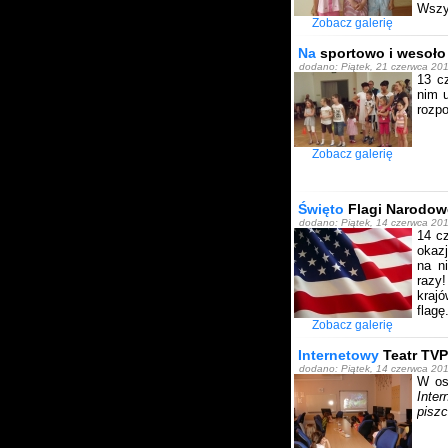
Wszy
Zobacz galerię
Na
sportowo i wesoło
dodano: Piątek, 21 czerwca 201
13 c
nim u
rozpo
Zobacz galerię
Święto
Flagi Narodow
dodano: Piątek, 14 czerwca 201
14 cz
okazj
na ni
razy
kraj
flagę
Zobacz galerię
Internetowy
Teatr TVP
dodano: Piątek, 14 czerwca 201
W os
Inte
piszc