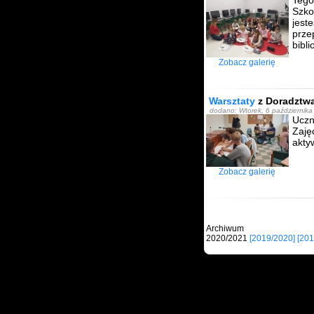
Tego
Szko
jes
prze
bibli
Zobacz galerię
Warsztaty
z Doradztw
dodano: Wtorek, 6 październik
Uczn
Zaję
akty
Zobacz galerię
Archi
2020/2021
[2019/2020]
[201