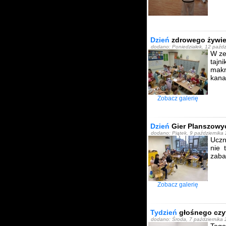
Dzień
zdrowego żywie
dodano: Poniedziałek, 12 paźd
W ze
tajn
makr
kana
Zobacz galerię
Dzień
Gier Planszowy
dodano: Piątek, 9 października
Uczn
nie 
zaba
Zobacz galerię
Tydzień
głośnego czy
dodano: Środa, 7 października