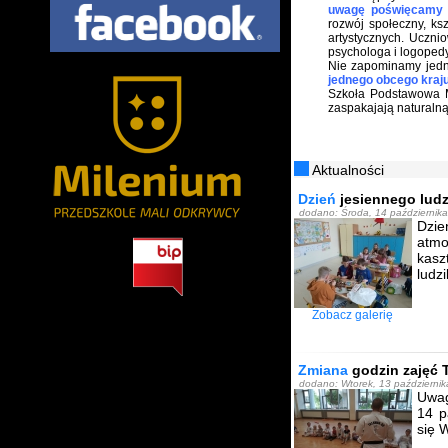
uwagę poświęcamy 
rozwój społeczny, ks
artystycznych. Uczn
psychologa i logopedy
Nie zapominamy jedn
jednego obcego kraju
Szkoła Podstawowa M
zaspakajają naturalną
Aktualności
Dzień
jesiennego ludz
dodano: Środa, 14 październik
Dzie
atmo
kasz
ludzi
Zobacz galerię
Zmiana
godzin zajęć 
dodano: Wtorek, 13 październi
Uwa
14 p
się 