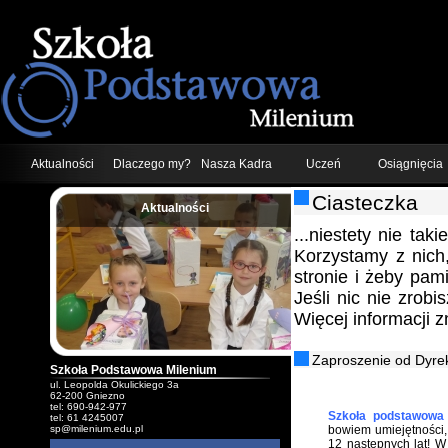
Aktualności
Dlaczego my?
Nasza Kadra
Uczeń
Osiągnięcia
Ciasteczka
Aktualności
;
...niestety nie tak
Korzystamy z nich
stronie i żeby pam
Jeśli nic nie zrob
Więcej informacji 
Zaproszenie od Dyrek
Szkoła Podstawowa Milenium
ul. Leopolda Okulickiego 3a
62-200 Gniezno
tel: 690-942-977
Szkoła podstawowa 
tel: 61 4245007
sp@milenium.edu.pl
bowiem umiejętności, 
12 następnych lat! 