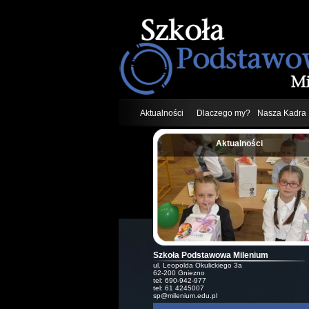
Aktualności
Dlaczego my?
Nasza Kadra
Aktualności
;
Szkoła Podstawowa Milenium
ul. Leopolda Okulickiego 3a
62-200 Gniezno
tel: 690-942-977
tel: 61 4245007
sp@milenium.edu.pl