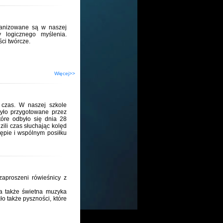
anizowane są w naszej
 logicznego myślenia.
ści twórcze.
Więcej>>
 czas. W naszej szkole
yło przygotowane przez
óre odbyło się dnia 28
zili czas słuchając kolęd
ępie i wspólnym posiłku
 zaproszeni rówieśnicy z
, a także świetna muzyka
ło także pyszności, które