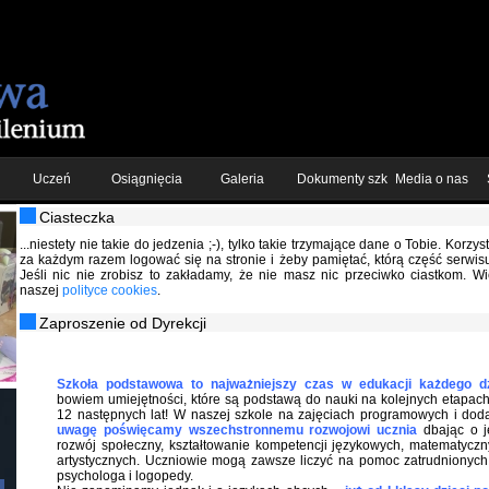
Uczeń
Osiągnięcia
Galeria
Dokumenty szkolne
Media o nas
Ciasteczka
...niestety nie takie do jedzenia ;-), tylko takie trzymające dane o Tobie. Korzy
za każdym razem logować się na stronie i żeby pamiętać, którą część serwisu
Jeśli nic nie zrobisz to zakładamy, że nie masz nic przeciwko ciastkom. Wi
naszej
polityce cookies
.
Zaproszenie od Dyrekcji
Szkoła podstawowa to najważniejszy czas w edukacji każdego d
bowiem umiejętności, które są podstawą do nauki na kolejnych etapach 
12 następnych lat! W naszej szkole na zajęciach programowych i do
uwagę poświęcamy wszechstronnemu rozwojowi ucznia
dbając o 
rozwój społeczny, kształtowanie kompetencji językowych, matematyczny
artystycznych. Uczniowie mogą zawsze liczyć na pomoc zatrudnionyc
psychologa i logopedy.