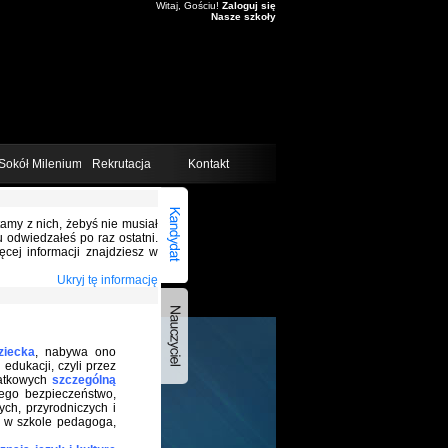
Witaj, Gościu!
Zaloguj się
Nasze szkoły
Sokół Milenium
Rekrutacja
Kontakt
stamy z nich, żebyś nie musiał
 odwiedzałeś po raz ostatni.
ęcej informacji znajdziesz w
Ukryj tę informację
ziecka
, nabywa ono
edukacji, czyli przez
datkowych
szczególną
jego bezpieczeństwo,
ch, przyrodniczych i
h w szkole pedagoga,