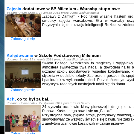
Zajęcia
dodatkowe w SP Milenium - Warcaby stupolowe
dodano: Poniedziałek, 17 lutego 2014 przez: Anna Woźniakowska
„Zabawy z Damką” - Pod takim właśnie hasłem org
świetlicy zajęcia warcabowe. Gra w warcaby uczy
Przyczynia się do rozwoju inteligencji. Rozbudza zdolno
Zobacz galerię
Kolędowanie
w Szkole Podstawowej Milenium
dodano: Środa, 29 stycznia 2014 przez: Anna Woźniakowska
Święta Bożego Narodzenia to magiczny i wyjątkowy
atmosfera świąteczna trwa nadal, a dowodem na to b
uczniów szkoły podstawowej wspólne kolędowanie, kt
stycznia w siedzibie szkoły. Zaproszeni goście miło spęd
i pastorałek w wykonaniu dzieci. Po zakończonym wyst
wszyscy w radosnych nastrojach udali się do domu.
Zobacz galerię
Ach,
co to był za bal...
dodano: Poniedziałek, 27 stycznia 2014 przez: Karol Nawrot
24 stycznia uczniowie klasy pierwszej i drugiej oraz
Popowa Kościelnego bawili się na „Baliku”.
Przystrojona sala, piękne stroje, pomysłowy wodzirej
spowodowały, że wszyscy świetnie się bawili. Nie zabrak
z apetytem uczniowie kosztowali w czasie przerwy.
Zobacz galerię