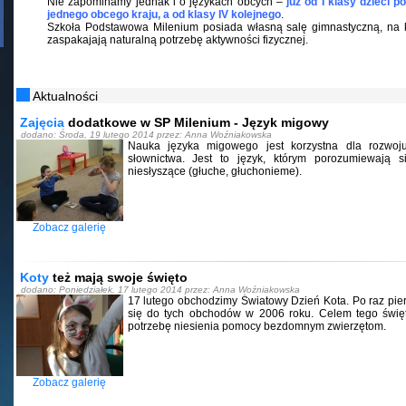
Nie zapominamy jednak i o językach obcych –
już od I klasy dzieci p
jednego obcego kraju, a od klasy IV kolejnego
.
Szkoła Podstawowa Milenium posiada własną salę gimnastyczną, na k
zaspakajają naturalną potrzebę aktywności fizycznej.
Aktualności
Zajęcia
dodatkowe w SP Milenium - Język migowy
dodano: Środa, 19 lutego 2014 przez: Anna Woźniakowska
Nauka języka migowego jest korzystna dla rozwoj
słownictwa. Jest to język, którym porozumiewają 
niesłyszące (głuche, głuchonieme).
Zobacz galerię
Koty
też mają swoje święto
dodano: Poniedziałek, 17 lutego 2014 przez: Anna Woźniakowska
17 lutego obchodzimy Światowy Dzień Kota. Po raz pie
się do tych obchodów w 2006 roku. Celem tego święt
potrzebę niesienia pomocy bezdomnym zwierzętom.
Zobacz galerię