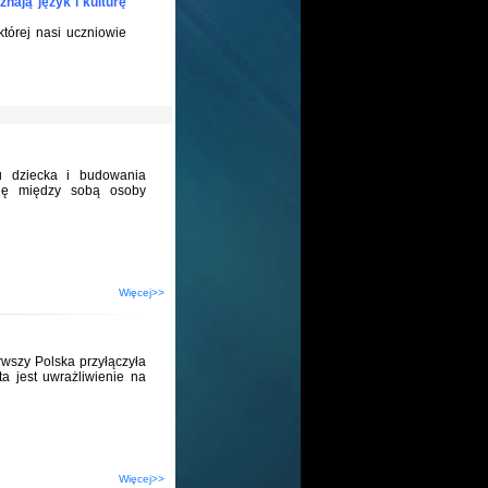
oznają język i kulturę
tórej nasi uczniowie
u dziecka i budowania
się między sobą osoby
Więcej>>
rwszy Polska przyłączyła
a jest uwrażliwienie na
Więcej>>