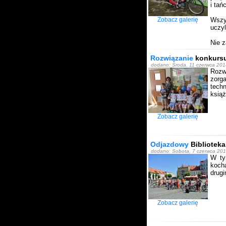
i tań
Zobacz galerię
Wszy
uczyl
Nie z
Rozwiązanie
konkursu
dodano: Środa, 11 czerwca 20
Rozw
zorg
tech
książ
Zobacz galerię
Odjazdowy
Biblioteka
dodano: Sobota, 7 czerwca 20
W ty
kocha
drugi
Zobacz galerię