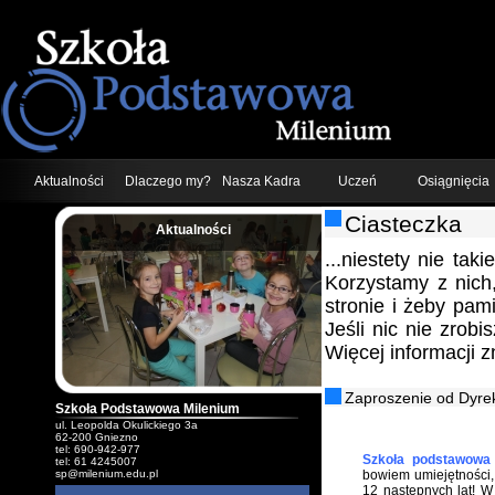
Aktualności
Dlaczego my?
Nasza Kadra
Uczeń
Osiągnięcia
Ciasteczka
Aktualności
;
...niestety nie tak
Korzystamy z nich
stronie i żeby pam
Jeśli nic nie zrob
Więcej informacji 
Zaproszenie od Dyrek
Szkoła Podstawowa Milenium
ul. Leopolda Okulickiego 3a
62-200 Gniezno
tel: 690-942-977
Szkoła podstawowa 
tel: 61 4245007
sp@milenium.edu.pl
bowiem umiejętności, 
12 następnych lat! 