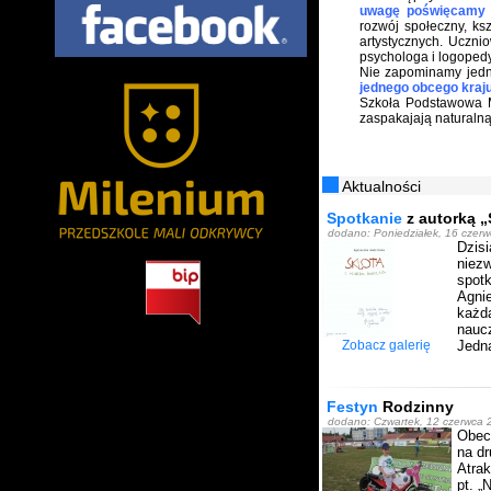
uwagę poświęcamy 
rozwój społeczny, ks
artystycznych. Uczn
psychologa i logopedy
Nie zapominamy jedn
jednego obcego kraju
Szkoła Podstawowa M
zaspakajają naturalną
Aktualności
Spotkanie
z autorką „S
dodano: Poniedziałek, 16 czer
Dzis
niez
spotk
Agni
każd
nauc
Zobacz galerię
Jedna
Festyn
Rodzinny
dodano: Czwartek, 12 czerwca
Obecn
na d
Atrak
pt. „