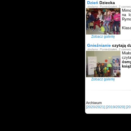
Dzień
Dziecka
dodano: Poniedziałek, 2 czerw
Mimo 
na l
Rymo
Klasa
Zobacz galerię
Gnieźnianie
czytają d
dodano: Poniedziałek, 2 czerwc
Miał
czyt
ósmy 
ksią
Zobacz galerię
Archi
[2020/2021]
[2019/2020]
[20