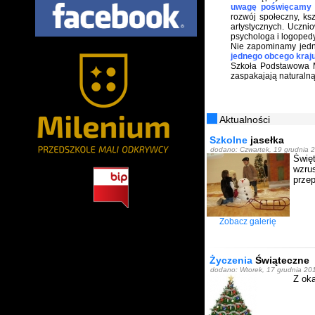
uwagę poświęcamy 
rozwój społeczny, ks
artystycznych. Uczn
psychologa i logopedy
Nie zapominamy jedn
jednego obcego kraju
Szkoła Podstawowa M
zaspakajają naturalną
Aktualności
Szkolne
jasełka
dodano: Czwartek, 19 grudnia 2
Świę
wzru
przep
Zobacz galerię
Życzenia
Świąteczne
dodano: Wtorek, 17 grudnia 20
Z ok