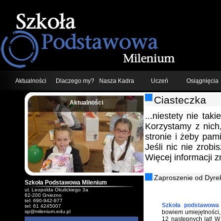
Aktualności
Dlaczego my?
Nasza Kadra
Uczeń
Osiągnięcia
Ciasteczka
Aktualności
;
...niestety nie tak
Korzystamy z nich
stronie i żeby pam
Jeśli nic nie zrob
Więcej informacji 
Zaproszenie od Dyrek
Szkoła Podstawowa Milenium
ul. Leopolda Okulickiego 3a
62-200 Gniezno
tel: 690-942-977
Szkoła podstawowa 
tel: 61 4245007
sp@milenium.edu.pl
bowiem umiejętności, 
12 następnych lat! 