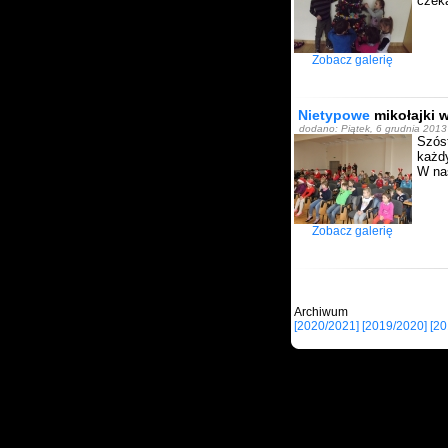
czeka
Zobacz galerię
Nietypowe
mikołajki w
dodano: Piątek, 6 grudnia 201
Szós
każdy
W nas
Zobacz galerię
Archi
[2020/2021]
[2019/2020]
[20