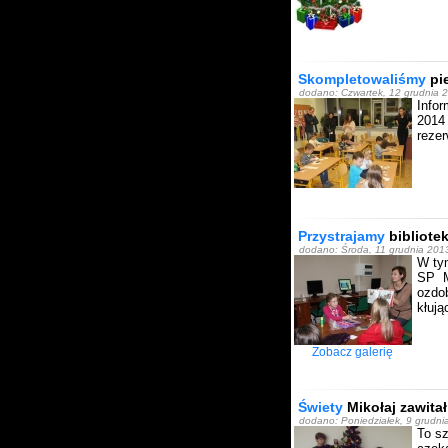
Skompletowaliśmy
pie
dodano: Czwartek, 12 grudnia 2
Info
2014
reze
Przystrajamy
bibliote
dodano: Środa, 11 grudnia 2013
W tym
SP M
ozdo
kłują
Zobacz galerię
Świety
Mikołaj zawitał
dodano: Poniedziałek, 9 grudni
To sz